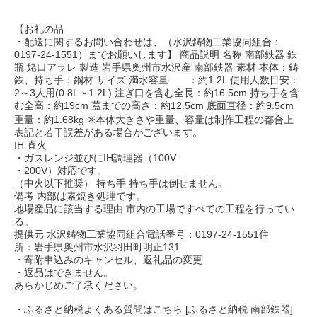
【お礼の品
・配送に関するお問い合わせは、（水沢鋳物工業協同組合：
0197-24-1551）までお願いします】 商品説明 名称 南部鉄器 鉄
瓶 姥口アラレ 製造 岩手県奥州市水沢産 南部鉄器 素材 本体：鋳
鉄、持ち手：鋼材 サイズ 満水容量 ：約1.2L 使用人数目安：
2～3人用(0.8L～1.2L) 注ぎ口を含む全長：約16.5cm 持ち手を含
む全高：約19cm 蓋までの高さ：約12.5cm 底面直径：約9.5cm
重量：約1.68kg ※本体大きさや重量、容量は制作工程の都合上
表記と若干誤差がある場合がございます。
IH 直火
・ガスレンジ並びにIH調理器（100V
・200V）対応です。
（中火以下推奨） 持ち手 持ち手は倒せません。
備考 内部は素焼き処理です。
地場産品に該当する理由 市内の工場ですべての工程を行ってい
る。
提供元 水沢鋳物工業協同組合電話番号：0197-24-1551住
所：岩手県奥州市水沢羽田町明正131
・寄附申込みのキャンセル、返礼品の変更
・返品はできません。
あらかじめご了承ください。
・ふるさと納税よくある質問はこちら [ふるさと納税 南部鉄器]