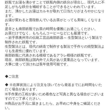
鉄瓶でお湯を沸かすことで鉄瓶内側の鉄分が溶出し、現代人に不
足しがちな鉄分を補給することができるといわれています。
また、沸かしたお湯はカルキが取れて口当たりがまろやかになり
ます。
お湯が変わると普段飲んでいるお茶がとっても美味しくなりま
す。
是非とも南部鉄瓶でお茶の時間を優雅にお過ごしください。
お茶だけでなく、もちろんコーヒーなどにも最適です。
～岩手県奥州市の伝統工芸品南部鉄器～ 生型製法という製法で
制作された鉄瓶です。
生型製法とは、現代の鋳造で制作する製法で手作りの焼型製法よ
りも生産性に優れています。
南部鉄瓶に代表される模様であるアラレ模様の鉄瓶です。
現在、南部鉄瓶は国内外で人気があり貴重品となっています。
大事に使って頂ければ長年使用可能です。
◆ご注意
◆ ※在庫状況により注文を頂いてから発送までにお時間をいた
だく場合があります。
※手作業の工程が多いため着色など写真と異なる場合がございま
すのでご了承ください。
※商品がお手元に届きましたら、お早めに中身をご確認くださ
い。