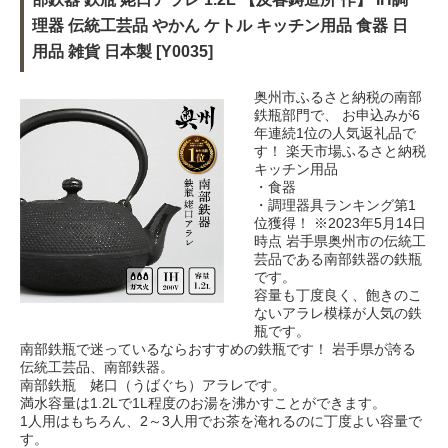
理器 伝統工芸品 やかん ケトル キッチン用品 食器 日
用品 雑貨 日本製 [Y0035]
奥州市ふるさと納税の南部
鉄瓶部門で、 お申込みが6
年連続1位の人気返礼品で
す！ 楽天市場ふるさと納税
キッチン用品
・食器
・調理器具ランキング第1
位獲得！ ※2023年5月14日
時点 岩手県奥州市の伝統工
芸品である南部鉄器の鉄瓶
です。
容量も丁度良く、飽きのこ
ないアラレ模様が人気の鉄
瓶です。
南部鉄瓶で迷っているならおすすめの鉄瓶です！ 岩手県が誇る
伝統工芸品、南部鉄器。
南部鉄瓶 姥口（うばぐち）アラレです。
満水容量は1.2Lで1L程度のお湯を沸かすことができます。
1人用はもちろん、2～3人用でお茶を淹れるのに丁度よい容量で
す。