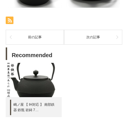
前の記事
次の記事
Recommended
嶋ノ屋 【 IH対応 】 南部鉄
器 鉄瓶 岩鋳 7…