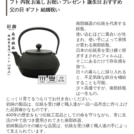
フト 内祝 お返し お祝い プレゼント 誕生日 おすすめ
父の日 ギフト 結婚祝い
南部鐵器の伝統を代表する
鉄瓶。
使い込むほどに風合いが生
まれ、使い手によって表情
が変わる南部鉄瓶。
日本の伝統美を受け継ぐ研
ぎすまされたフォルムは、
そこにあるだけで存在感を
放つ。
日々の暮らしに採り入れる
と、不足気味な鉄分を補給
することも可能。
少々高価ですが、南部鉄瓶
は一生もの。
じっくり育てるつもりでお付き合いください。
岩鋳の製品は、伝統を受け継ぐ職人達が一品一品丹念に作り上げ
た品質確かなものです。
400年の歴史をもつ伝統工芸品としての命を守りながら、常に生
活の中で息づき愛用されてきた南部鉄器。
岩鋳製品のその確かな品質は、伝統を受け継ぐ職人達の手によっ
て支えられています。