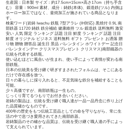
生産国：日本製 サイズ：約17.5cm×15cm×高さ17cm（持ち手含
む） 容量：900ml 素材、成分：鋳鉄(本体)、鍛造鉄(ツル) 内側は
ホーロー加工ではなく、釜焼加工が施されている商品となりま
す。
検索ワード(岩鋳 Iwachu 鉄瓶 7型アラレ (IH対応) 黒焼付 0.9L 南
部鉄器 11720 鋳鉄 鉄分補給 健康維持 ツル 鍛造鉄 送料無料 激安
安い 人気 限定 ランキング 話題 注目 鮮度 ランキング 話題 注目
鮮度 オリジナル ビジネス 送料無料 ギフト プレゼント お洒落 贈
り物 贈物 贈答品 誕生日 景品 バレンタイン ホワイトデー 記念日
バレンタインデー クリスマスプレゼント クリスマス)南部鐵器の
伝統を代表する鉄瓶。
使い込むほどに風合いが生まれ、使い手によって表情が変わる南
部鉄瓶。
日本の伝統美を受け継ぐ研ぎすまされたフォルムは、そこにある
だけで存在感を放つ。
日々の暮らしに採り入れると、不足気味な鉄分を補給することも
可能。
少々高価ですが、南部鉄瓶は一生もの。
じっくり育てるつもりでお付き合いください。
岩鋳の製品は、伝統を受け継ぐ職人達が一品一品丹念に作り上げ
た品質確かなものです。
400年の歴史をもつ伝統工芸品としての命を守りながら、常に生
活の中で息づき愛用されてきた南部鉄器。
岩鋳製品のその確かな品質は、伝統を受け継ぐ職人達の手によっ
て支えられています。