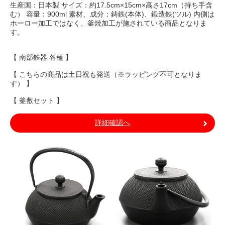
生産国：日本製 サイズ：約17.5cm×15cm×高さ17cm（持ち手含
む） 容量：900ml 素材、成分：鋳鉄(本体)、鍛造鉄(ツル) 内側は
ホーロー加工ではなく、釜焼加工が施されている商品となりま
す。
【 南部鉄器 各種 】
【 こちらの商品は土日祝も発送（※ラッピング不可となりま
す） 】
【 釜敷セット 】
詳細確認へ