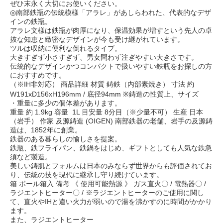
ぜひ末永く大切にお使いください。
◎南部鉄瓶の伝統模様「アラレ」があしらわれた、代表的なデザ
インの鉄瓶。
アラレ文様は鉄瓶が肉厚になり、保温効果が増すという先人の卓
抜な知恵と緻密なデザインが今も受け継がれています。
ツルは収納に便利な倒れるタイプ。
大きすぎず小さすぎず、男女問わず注ぎやすい大きさです。
伝統的なデザインかつコンパクトで扱いやすい鉄瓶をお探しの方
におすすめです。
（※IH非対応） 商品詳細 材質 鋳鉄（内部素焼き） 寸法 約
W191xD156xH196mm / 底径94mm ※鋳造の性質上、サイズ
・重量に多少の個体差があります。
重量 約 1.9kg 容量 1L 目安量 8分目（※少量不可） 生産 日本
（岩手） 作家 及源鋳造 (OIGEN) 南部鉄器の老舗、岩手の及源鋳
造は、1852年に創業。
鉄器のある暮らしの愉しさを提案。
鉄瓶、鉄フライパン、鉄鍋をはじめ、ギフトとしても人気な鉄急
須など製造。
美しい鋳肌とフォルムは日本のみならず世界からも評価されてお
り、伝統の技を現代に継承し守り続けています。
箱 ボール箱入 備考 《 使用可能熱源 》 ガス直火〇 / 電熱器〇 /
ラジエントヒーター〇 / ※ラジエントヒーターのご使用に関し
て、直火やIHと違い火力が弱いので湯を沸かすのに時間がかかり
ます。
また、ラジエントヒーター