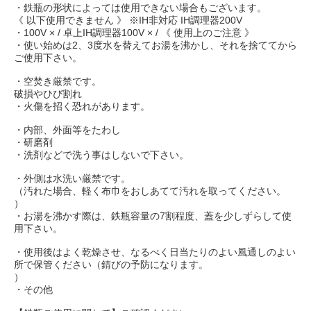
・鉄瓶の形状によっては使用できない場合もございます。
《 以下使用できません 》 ※IH非対応 IH調理器200V
・100V × / 卓上IH調理器100V × / 《 使用上のご注意 》
・使い始めは2、3度水を替えてお湯を沸かし、それを捨ててから
ご使用下さい。
・空焚き厳禁です。
破損やひび割れ
・火傷を招く恐れがあります。
・内部、外面等をたわし
・研磨剤
・洗剤などで洗う事はしないで下さい。
・外側は水洗い厳禁です。
（汚れた場合、軽く布巾をおしあてて汚れを取ってください。
）
・お湯を沸かす際は、鉄瓶容量の7割程度、蓋を少しずらして使
用下さい。
・使用後はよく乾燥させ、なるべく日当たりのよい風通しのよい
所で保管ください（錆びの予防になります。
）
・その他