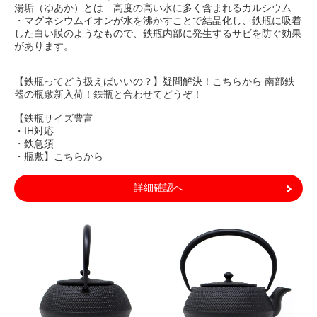
湯垢（ゆあか）とは…高度の高い水に多く含まれるカルシウム
・マグネシウムイオンが水を沸かすことで結晶化し、鉄瓶に吸着
した白い膜のようなもので、鉄瓶内部に発生するサビを防ぐ効果
があります。
【鉄瓶ってどう扱えばいいの？】疑問解決！こちらから 南部鉄
器の瓶敷新入荷！鉄瓶と合わせてどうぞ！
【鉄瓶サイズ豊富
・IH対応
・鉄急須
・瓶敷】こちらから
詳細確認へ