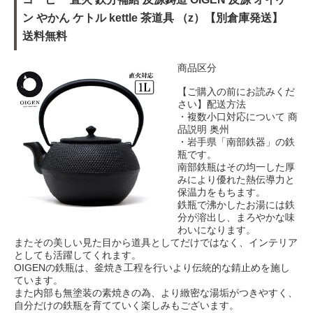
ン やかん ケトル kettle 茶道具 （z）【別倉庫発送】
送料無料
商品区分
【ご購入の前にお読みくだ
さい】配送方法
・複数小口対応について 商
品説明 奥州
・岩手県「南部鉄器」の鉄
瓶です。
南部鉄瓶はその均一した厚
みにより優れた熱伝導力と
保温力をもちます。
鉄瓶で沸かしたお湯には鉄
分が溶出し、まろやかな味
わいになります。
またその美しい見た目から道具としてだけではなく、インテリア
としても活躍してくれます。
OIGENの鉄瓶は、釜焼き工程を行いより伝統的な錆止めを施し
ています。
また内部も無塗装の素焼きの為、より緻密な湯垢がつきやすく、
自分だけの鉄瓶を育てていく楽しみもございます。