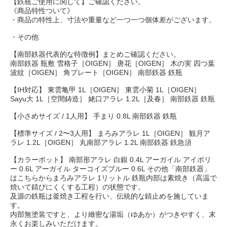
【鉄瓶ご使用に関して】ご確認ください。
《商品特性ついて》
・商品の特性上、寸法や重量など一つ一つ個体差がございます。
・その他
【南部鉄器代表的な特徴例】まとめご確認ください。
南部鉄器 瓶敷 雪格子［OIGEN］ 唐花［OIGEN］ 木の実 四つ葉
波紋［OIGEN］ 角プレート［OIGEN］ 南部鉄器 鉄瓶
【IH対応】 東雲亀甲 1L［OIGEN］ 東雲小菊 1L［OIGEN］
Sayu大 1L［空間鋳造］ 姥口アラレ 1.2L［及春］ 南部鉄器 鉄瓶
【小さめサイズ / 1人用】 手まり 0.8L 南部鉄器 鉄瓶
【標準サイズ / 2〜3人用】 まろみアラレ 1L［OIGEN］ 観月ア
ラレ 1.2L［OIGEN］ 丸南部アラレ 1.2L 南部鉄器 鉄急須
【カラーポット】 南部形アラレ 白銀 0.4L アーガイル アイボリ
ー 0.6L アーガイル ターコイズブルー 0.6L その他「南部鉄器」
はこちらからまろみアラレ 1リットル 鉄瓶内部は素焼き（高温で
焼いて錆びにくくする工程）の状態です。
及源の鉄瓶は釜焼き工程を行い、伝統的な錆止めを施していま
す。
内部無塗装ですと、より緻密な湯垢（ゆあか）がつきやすく、末
永くお楽しみいただけます。