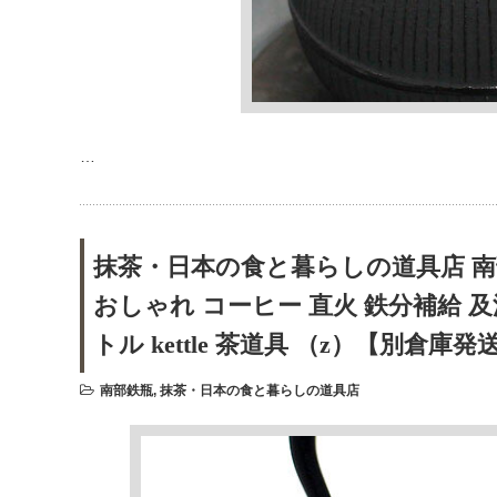
…
抹茶・日本の食と暮らしの道具店 南部鉄
おしゃれ コーヒー 直火 鉄分補給 及源
トル kettle 茶道具 （z）【別倉庫
南部鉄瓶
,
抹茶・日本の食と暮らしの道具店