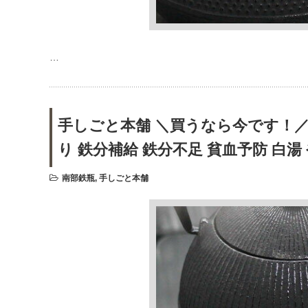
…
手しごと本舗 ＼買うなら今です！／ 南
り 鉄分補給 鉄分不足 貧血予防 白湯
南部鉄瓶
,
手しごと本舗