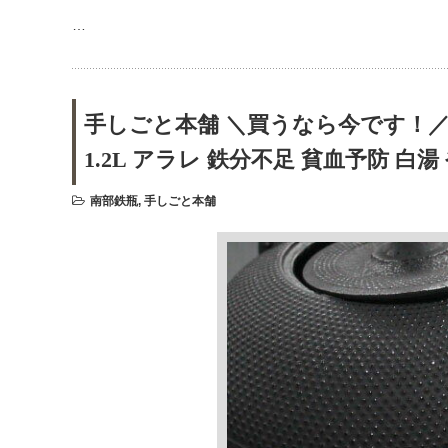
…
手しごと本舗 ＼買うなら今です！／ 
1.2L アラレ 鉄分不足 貧血予防 白
南部鉄瓶
,
手しごと本舗