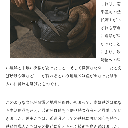
これは、南
部盛岡の歴
代藩主がい
ずれも茶道
に造詣が深
かったこと
により、鉄
鋳物への深
い理解と手厚い支援があったこと、そして良質な材料――たとえ
ば砂鉄や漆など――が採れるという地理的利点が重なった結果、
大いに発展を遂げたものです。
このような文化的背景と地理的条件が相まって、南部鉄器は単な
る生活用品を超え、芸術的価値をも併せ持つ存在へと昇華してい
きました。藩主たちは、茶道具としての鉄瓶に強い関心を持ち、
鉄鋳物職人たちはその期待に応えるべく技術を磨き続けました。