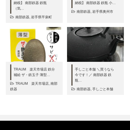
納税】 南部鉄器 鉄瓶
納税】 南部鉄器 鉄瓶 小…
（気…
南部鉄器
,
岩手県奥州市
南部鉄器
,
岩手県平泉町
TRAUM 楽天市場店 鉄分
手しごと本舗 ＼買うなら
補給 ザ・鉄玉子 薄型…
今です！／ 南部鉄器 鉄
瓶…
TRAUM 楽天市場店
,
南部
鉄器
南部鉄器
,
手しごと本舗