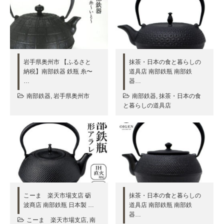
岩手県奥州市 【ふるさと
抹茶・日本の食と暮らしの
納税】南部鉄器 鉄瓶 糸〜
道具店 南部鉄瓶 南部鉄
…
器…
南部鉄器
,
岩手県奥州市
南部鉄器
,
抹茶・日本の食
と暮らしの道具店
こーま 楽天市場支店 砺
抹茶・日本の食と暮らしの
波商店 南部鉄瓶 日本製 …
道具店 南部鉄瓶 南部鉄
器…
こーま 楽天市場支店
,
南