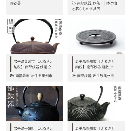
部鉄器
南部鉄器
,
抹茶・日本の食
と暮らしの道具店
岩手県奥州市 【ふるさと
岩手県奥州市 【ふるさと
納税】 南部鉄器 鉄瓶 立…
納税】 南部鉄器 瓶敷 ア…
南部鉄器
,
岩手県奥州市
南部鉄器
,
岩手県奥州市
岩手県平泉町 【ふるさと
岩手県奥州市 【ふるさと